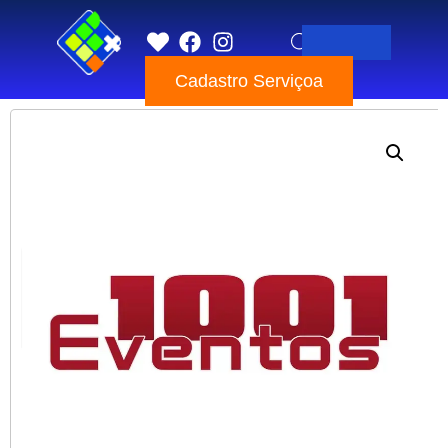
Pular
Cadastro Serviçoa
para
o
conteúdo