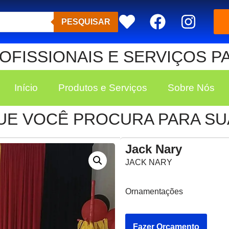
PESQUISAR
FISSIONAIS E SERVIÇOS P
Início
Produtos e Serviços
Sobre Nós
UE VOCÊ PROCURA PARA SUA
Jack Nary
JACK NARY
Ornamentações
Fazer Orçamento