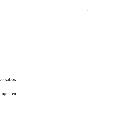
do sabor.
 impecável.