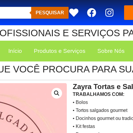
PESQUISAR
FISSIONAIS E SERVIÇOS P
Início
Produtos e Serviços
Sobre Nós
UE VOCÊ PROCURA PARA SUA
Zayra Tortas e S
TRABALHAMOS COM:
• Bolos
• Tortos salgados gourmet
• Docinhos gourmet ou tradi
• Kit festas