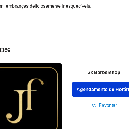
 lembranças deliciosamente inesquecíveis.
dos
2k Barbershop
Agendamento de Horár
Favoritar