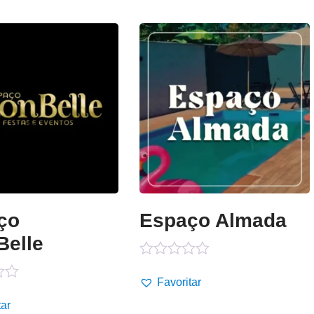
ço
Espaço Almada
Belle
Avaliação
0
Favoritar
o
de
5
tar