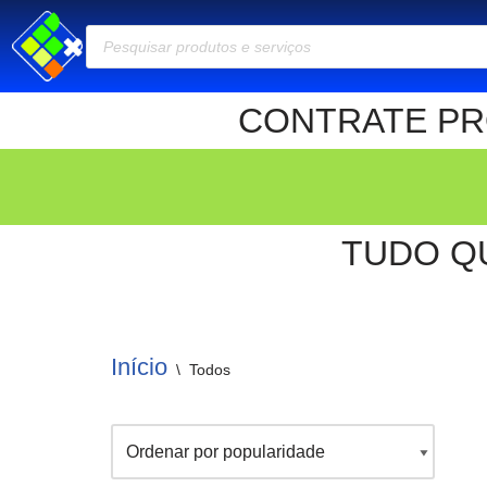
Pular
para
CONTRATE PRO
o
conteúdo
TUDO Q
Início
\
Todos