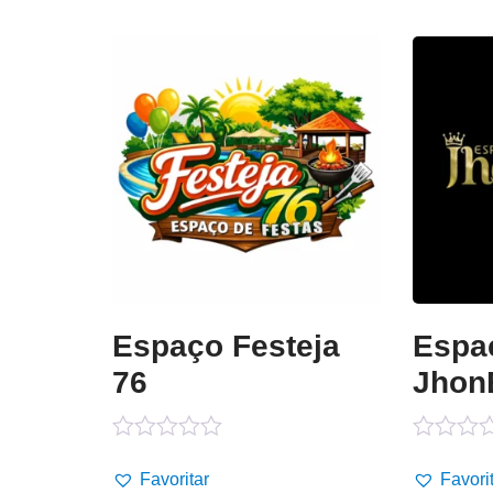
Espaço Festeja
Espa
76
Jhon
Avaliação
Avaliaçã
0
0
Favoritar
Favori