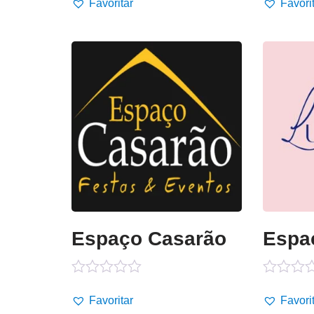
0
0
Favoritar
Favori
de
de
5
5
Espaço Casarão
Espaç
Avaliação
Avaliaçã
0
0
Favoritar
Favori
de
de