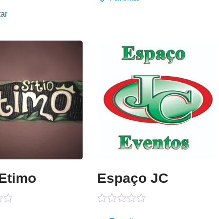
o
de 5
tar
 Etimo
Espaço JC
o
Avaliação