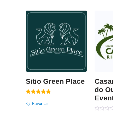
de
de
5
5
Sitio Green Place
Casa
do Ou
Even
Avaliação
5.00
Favoritar
de 5