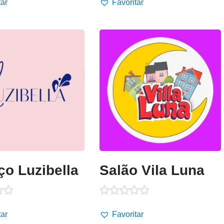
0
tar
Favoritar
de
5
o Luzibella
Salão Vila Luna
o
Avaliação
0
tar
Favoritar
de