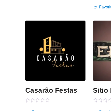
Avaliaçã
0
Favori
de
5
Casarão Festas
Sitio
Avaliação
Avaliaçã