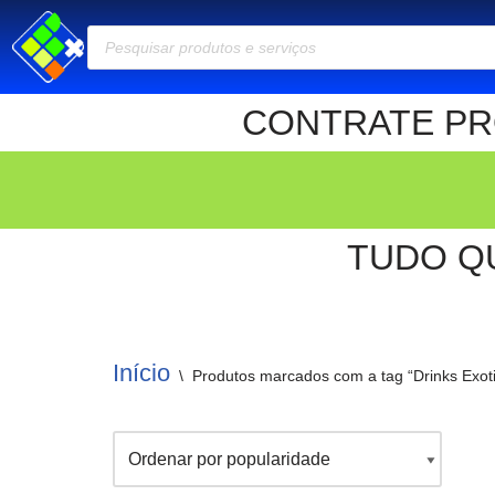
Pular
para
CONTRATE PRO
o
conteúdo
TUDO Q
Início
\
Produtos marcados com a tag “Drinks Exot