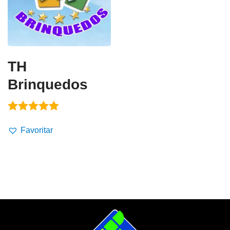
TH
Brinquedos
Avaliação
5.00
Favoritar
de 5